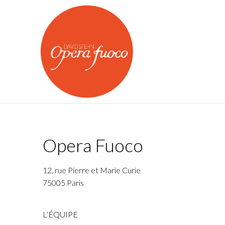
Aller
au
contenu
Opera Fuoco
Qui sommes nous ?
OPERA FUOCO
12, rue Pierre et Marie Curie
Agenda
75005 Paris
L’Atelier Lyrique
Actualités
Orchestre Oper
L’ÉQUIPE
Médias