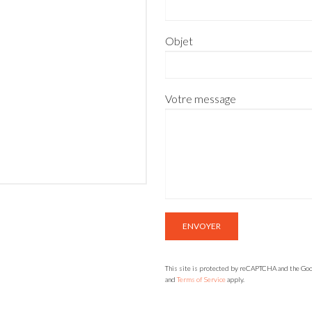
Objet
Votre message
This site is protected by reCAPTCHA and the Go
and
Terms of Service
apply.