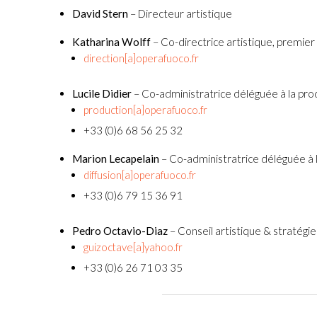
Fuoco Obbligat
David Stern
– Directeur artistique
CDs
Actions
Katharina Wolff
– Co-directrice artistique, premier 
Fuoco Jazz
Vidéos
Nous soutenir
direction[a]operafuoco.fr
Archives
Galerie
Contact
Lucile Didier
– Co-administratrice déléguée à la pro
production[a]operafuoco.fr
Presse
+33 (0)6 68 56 25 32
FR
Marion Lecapelain
– Co-administratrice déléguée à l
EN
diffusion[a]operafuoco.fr
+33 (0)6 79 15 36 91
Pedro Octavio-Diaz
– Conseil artistique & stratégi
guizoctave[a]yahoo.fr
+33 (0)6 26 71 03 35