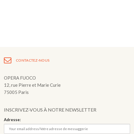
Fuoco Obbligato
CDs
Actions
Fuoco Jazz
Vidéos
Nous soutenir
Archives
Galerie
Contact
Presse
FR
CONTACTEZ-NOUS
EN
OPERA FUOCO
12, rue Pierre et Marie Curie
75005 Paris
INSCRIVEZ-VOUS À NOTRE NEWSLETTER
Adresse: