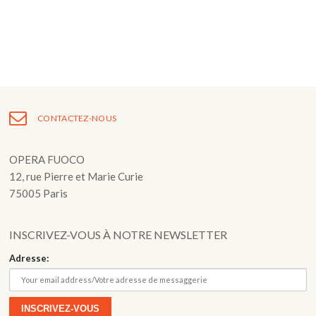
Fuoco Obbligato
CDs
Actions
Fuoco Jazz
Vidéos
Nous soutenir
Archives
Galerie
Contact
Presse
FR
CONTACTEZ-NOUS
EN
OPERA FUOCO
12, rue Pierre et Marie Curie
75005 Paris
INSCRIVEZ-VOUS À NOTRE NEWSLETTER
Adresse: