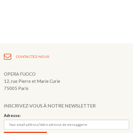
Fuoco Obbligato
CDs
Actions
Fuoco Jazz
Vidéos
Nous soutenir
Archives
Galerie
Contact
Presse
FR
CONTACTEZ-NOUS
EN
OPERA FUOCO
12, rue Pierre et Marie Curie
75005 Paris
INSCRIVEZ-VOUS À NOTRE NEWSLETTER
Adresse: