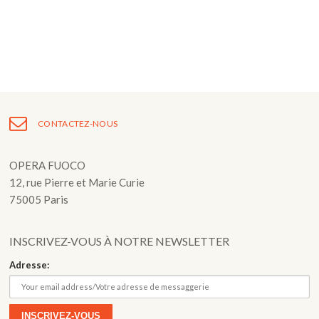
Fuoco Obbligato
CDs
Actions
Fuoco Jazz
Vidéos
Nous soutenir
Archives
Galerie
Contact
Presse
FR
CONTACTEZ-NOUS
EN
OPERA FUOCO
12, rue Pierre et Marie Curie
75005 Paris
INSCRIVEZ-VOUS À NOTRE NEWSLETTER
Adresse: