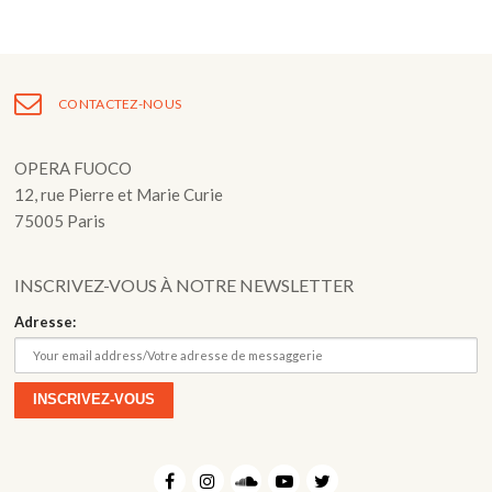
Fuoco Obbligato
CDs
Actions
Fuoco Jazz
Vidéos
Nous soutenir
CONTACTEZ-NOUS
Archives
Galerie
Contact
OPERA FUOCO
Presse
FR
12, rue Pierre et Marie Curie
75005 Paris
EN
INSCRIVEZ-VOUS À NOTRE NEWSLETTER
Adresse: