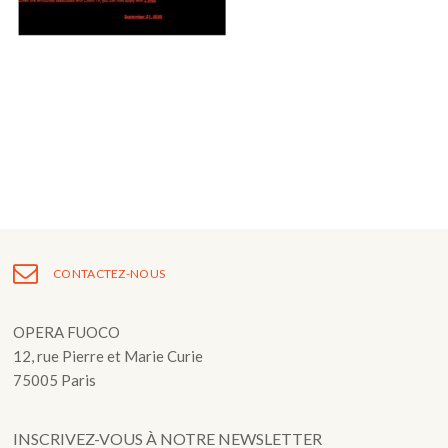
Fuoco Obbligato
CDs
Actions
Fuoco Jazz
Vidéos
Nous soutenir
Archives
Galerie
Contact
Presse
FR
EN
CONTACTEZ-NOUS
OPERA FUOCO
12, rue Pierre et Marie Curie
75005 Paris
INSCRIVEZ-VOUS À NOTRE NEWSLETTER