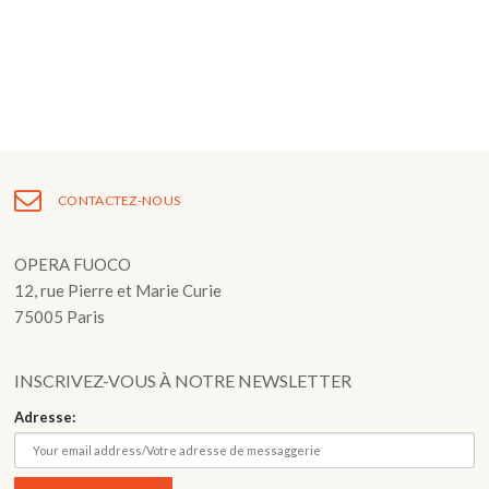
Fuoco Obbligato
CDs
Actions
Fuoco Jazz
Vidéos
Nous soutenir
Archives
Galerie
Contact
Presse
FR
CONTACTEZ-NOUS
EN
OPERA FUOCO
12, rue Pierre et Marie Curie
75005 Paris
INSCRIVEZ-VOUS À NOTRE NEWSLETTER
Adresse: