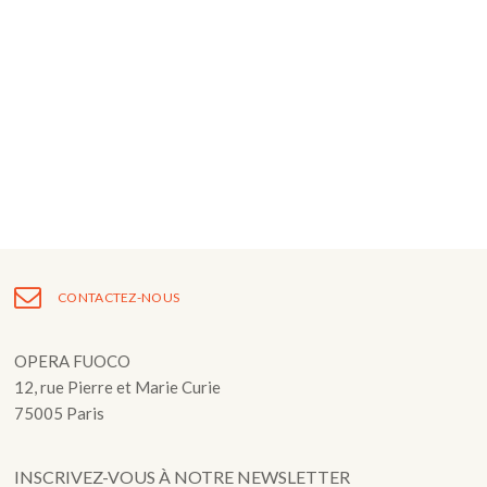
Fuoco Obbligato
CDs
Actions
Fuoco Jazz
Vidéos
Nous soutenir
Archives
Galerie
Contact
Presse
FR
EN
CONTACTEZ-NOUS
OPERA FUOCO
12, rue Pierre et Marie Curie
75005 Paris
INSCRIVEZ-VOUS À NOTRE NEWSLETTER