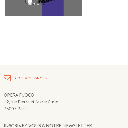
Fuoco Obbligato
CDs
Actions
Fuoco Jazz
Vidéos
Nous soutenir
Archives
Galerie
Contact
Presse
FR
EN
CONTACTEZ-NOUS
OPERA FUOCO
12, rue Pierre et Marie Curie
75005 Paris
INSCRIVEZ-VOUS À NOTRE NEWSLETTER