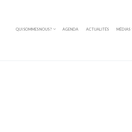
QUI SOMMES NOUS ?
AGENDA
ACTUALITÉS
MÉDIAS
⎪DAVID STERN
a Fuoco