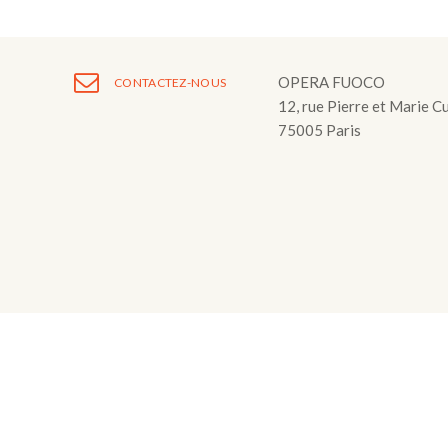
Fuoco Obbligat
CDs
Actions
Fuoco Jazz
Vidéos
Nous soutenir
OPERA FUOCO
CONTACTEZ-NOUS
Archives
12, rue Pierre et Marie C
Galerie
Contact
75005 Paris
Presse
FR
EN