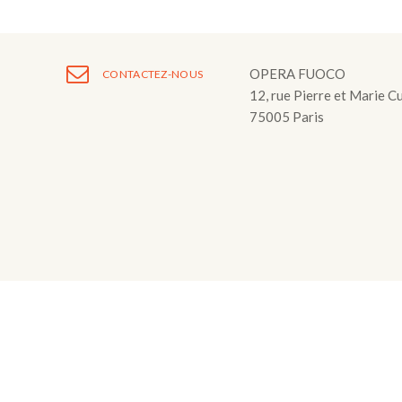
Fuoco Obbligat
CDs
Actions
Fuoco Jazz
Vidéos
Nous soutenir
OPERA FUOCO
CONTACTEZ-NOUS
Archives
12, rue Pierre et Marie C
Galerie
Contact
75005 Paris
Presse
FR
EN