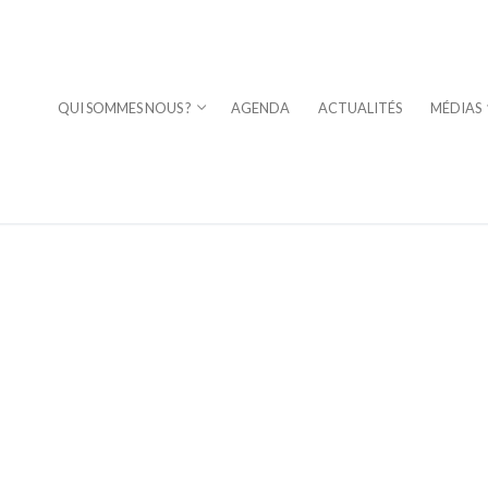
QUI SOMMES NOUS ?
AGENDA
ACTUALITÉS
MÉDIAS
⎪DAVID STERN
a Fuoco