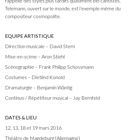
rappelle des styles plus tardifs quasiment bel cantistes.
Telemann, ouvert sur le monde, est l’exemple même du
compositeur cosmopolite.
EQUIPE ARTISTIQUE
Direction musicale – David Stern
Mise-en-scène – Aron Stiehl
Scénographie – Frank Philipp Schossmann
Costumes – Dietlind Konold
Dramaturgie – Benjamin Wäntig
Continuo / Répétiteur musical – Jay Bernfeld
DATES & LIEU
12, 13, 18 et 19 mars 2016
Théâtre de Magdeburg (Allemagne)