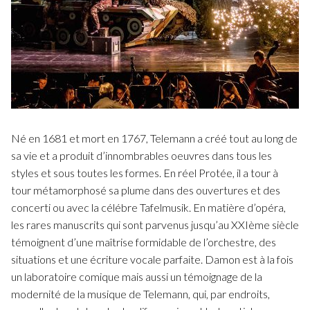
Fuoco Obbligato
CDs
Actions
Fuoco Jazz
Vidéos
Nous soutenir
Archives
Galerie
Contact
Presse
FR
Né en 1681 et mort en 1767, Telemann a créé tout au long de
EN
sa vie et a produit d’innombrables oeuvres dans tous les
styles et sous toutes les formes. En réel Protée, il a tour à
tour métamorphosé sa plume dans des ouvertures et des
concerti ou avec la célébre Tafelmusik. En matière d’opéra,
les rares manuscrits qui sont parvenus jusqu’au XXIème siècle
témoignent d’une maîtrise formidable de l’orchestre, des
situations et une écriture vocale parfaite. Damon est à la fois
un laboratoire comique mais aussi un témoignage de la
modernité de la musique de Telemann, qui, par endroits,