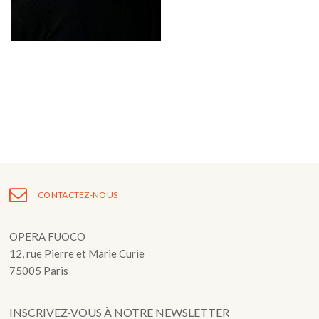
Fuoco Obbligato
CDs
Actions
Fuoco Jazz
Vidéos
Nous soutenir
Archives
Galerie
Contact
Presse
FR
EN
CONTACTEZ-NOUS
OPERA FUOCO
12, rue Pierre et Marie Curie
75005 Paris
INSCRIVEZ-VOUS À NOTRE NEWSLETTER