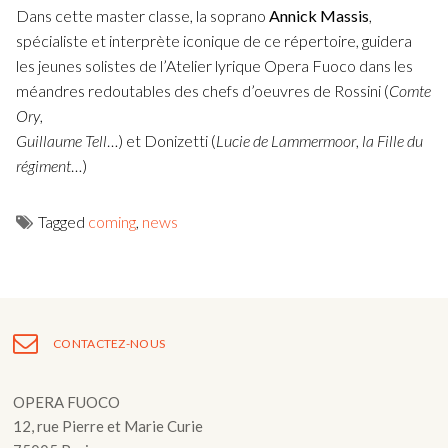
Dans cette master classe, la soprano
Annick Massis
,
spécialiste et interprète iconique de ce répertoire, guidera
les jeunes solistes de l’Atelier lyrique Opera Fuoco dans les
méandres redoutables des chefs d’oeuvres de Rossini (
Comte
Ory
,
Guillaume Tell
…) et Donizetti (
Lucie de Lammermoor
,
la Fille du
régiment
…)
Tagged
coming
,
news
Navigation
de
l’article
CONTACTEZ-NOUS
OPERA FUOCO
12, rue Pierre et Marie Curie