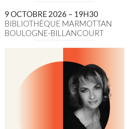
Fuoco Obbligato
CDs
Actions
9 OCTOBRE 2026 – 19H30
Fuoco Jazz
Vidéos
BIBLIOTHÈQUE MARMOTTAN
Nous soutenir
Archives
BOULOGNE-BILLANCOURT
Galerie
Contact
Presse
FR
EN