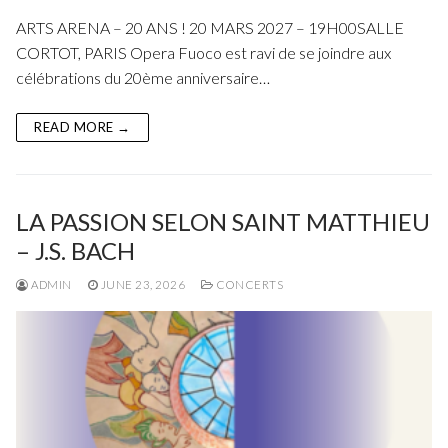
Fuoco Obbligato
CDs
ARTS ARENA – 20 ANS ! 20 MARS 2027 – 19H00SALLE
Outreach
CORTOT, PARIS Opera Fuoco est ravi de se joindre aux
Fuoco Jazz
Videos
célébrations du 20ème anniversaire…
Support us
Archive
Gallery
Contact
READ MORE →
Press
EN
FR
LA PASSION SELON SAINT MATTHIEU
– J.S. BACH
ADMIN
JUNE 23, 2026
CONCERTS