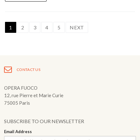
Posts
1
2
3
4
5
NEXT
navigation
CONTACT US
OPERA FUOCO
12, rue Pierre et Marie Curie
75005 Paris
SUBSCRIBE TO OUR NEWSLETTER
Email Address