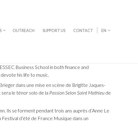
S
OUTREACH
SUPPORT US
CONTACT
EN
he ESSEC Business School in both finance and
evote his life to music.
 Brieger dans une mise en scène de Brigitte Jaques-
era le ténor solo de la
Passion Selon Saint Mathieu
de
n. Ils se forment pendant trois ans auprès d’Anne Le
u Festival d’été de France Musique dans un