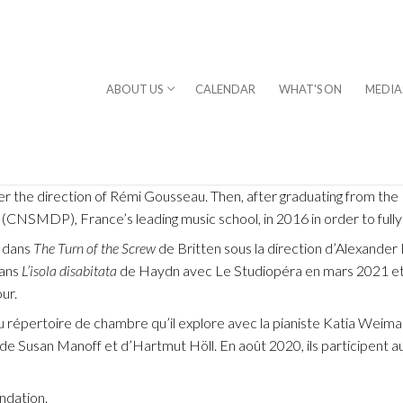
ABOUT US
CALENDAR
WHAT'S ON
MEDIA
nder the direction of Rémi Gousseau. Then, after graduating from t
CNSMDP), France’s leading music school, in 2016 in order to fully d
e dans
The Turn of the Screw
de Britten sous la direction d’Alexander
dans
L’isola disabitata
de Haydn avec Le Studiopéra en mars 2021 et s
ur.
⎪DAVID STERN
épertoire de chambre qu’il explore avec la pianiste Katia Weiman
rogram
de Susan Manoff et d’Hartmut Höll. En août 2020, ils participent a
chestra
ndation.