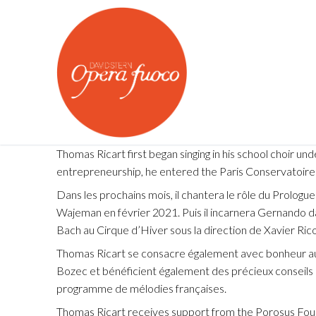
Skip
to
content
Thomas Ricart first began singing in his school choir u
entrepreneurship, he entered the Paris Conservatoire (
Dans les prochains mois, il chantera le rôle du Prologu
About us
Wajeman en février 2021. Puis il incarnera Gernando 
Bach au Cirque d’Hiver sous la direction de Xavier Rico
OPERA FUOCO
Calendar
Thomas Ricart se consacre également avec bonheur au r
Young Artists P
Bozec et bénéficient également des précieux conseils 
What's On
programme de mélodies françaises.
Opera Fuoco Or
Medias
Thomas Ricart receives support from the Porosus Fou