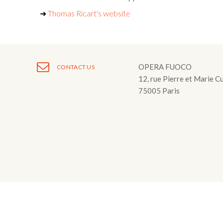
Fuoco Obbligat
CDs
➜
Thomas Ricart's website
Outreach
Fuoco Jazz
Videos
Support us
Archive
Gallery
Contact
OPERA FUOCO
CONTACT US
Press
12, rue Pierre et Marie C
75005 Paris
EN
FR