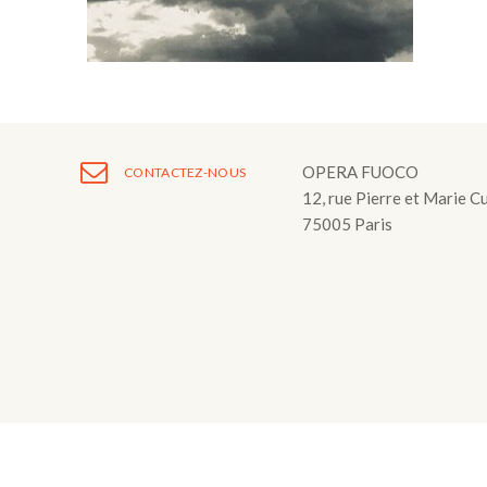
Fuoco Obbligat
CDs
Actions
Fuoco Jazz
Vidéos
Nous soutenir
Archives
Galerie
Contact
Presse
OPERA FUOCO
CONTACTEZ-NOUS
12, rue Pierre et Marie C
FR
75005 Paris
EN