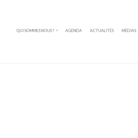
QUI SOMMES NOUS ?
AGENDA
ACTUALITÉS
MÉDIAS
⎪DAVID STERN
a Fuoco