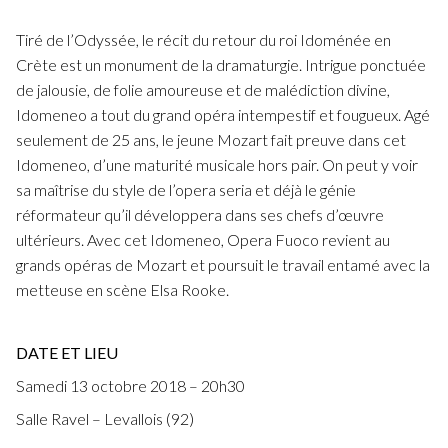
Fuoco Obbligato
CDs
Actions
Tiré de l’Odyssée, le récit du retour du roi Idoménée en
Fuoco Jazz
Crète est un monument de la dramaturgie. Intrigue ponctuée
Vidéos
Nous soutenir
de jalousie, de folie amoureuse et de malédiction divine,
Archives
Galerie
Idomeneo a tout du grand opéra intempestif et fougueux. Agé
Contact
seulement de 25 ans, le jeune Mozart fait preuve dans cet
Presse
Idomeneo, d’une maturité musicale hors pair. On peut y voir
FR
sa maîtrise du style de l’opera seria et déjà le génie
EN
réformateur qu’il développera dans ses chefs d’œuvre
ultérieurs. Avec cet Idomeneo, Opera Fuoco revient au
grands opéras de Mozart et poursuit le travail entamé avec la
metteuse en scène Elsa Rooke.
DATE ET LIEU
Samedi 13 octobre 2018 – 20h30
Salle Ravel – Levallois (92)