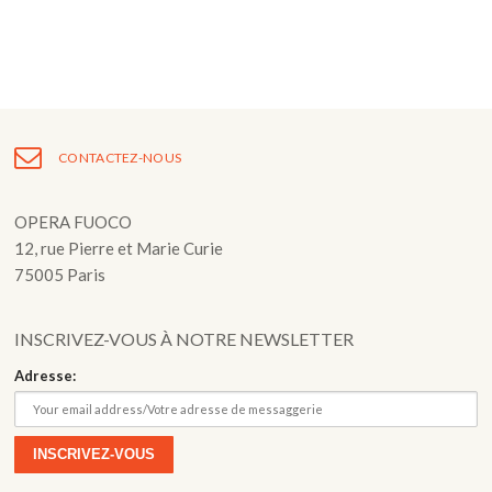
Fuoco Obbligato
CDs
Actions
Fuoco Jazz
Vidéos
Nous soutenir
Archives
Galerie
Contact
CONTACTEZ-NOUS
Presse
FR
OPERA FUOCO
EN
12, rue Pierre et Marie Curie
75005 Paris
INSCRIVEZ-VOUS À NOTRE NEWSLETTER
Adresse: