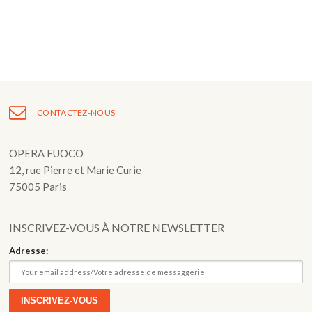
Fuoco Obbligato
CDs
Actions
Fuoco Jazz
Vidéos
Nous soutenir
Archives
Galerie
Contact
Presse
CONTACTEZ-NOUS
FR
EN
OPERA FUOCO
12, rue Pierre et Marie Curie
75005 Paris
INSCRIVEZ-VOUS À NOTRE NEWSLETTER
Adresse: