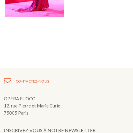
Fuoco Obbligato
CDs
Actions
Fuoco Jazz
Vidéos
Nous soutenir
Archives
Galerie
Contact
Presse
FR
EN
CONTACTEZ-NOUS
OPERA FUOCO
12, rue Pierre et Marie Curie
75005 Paris
INSCRIVEZ-VOUS À NOTRE NEWSLETTER