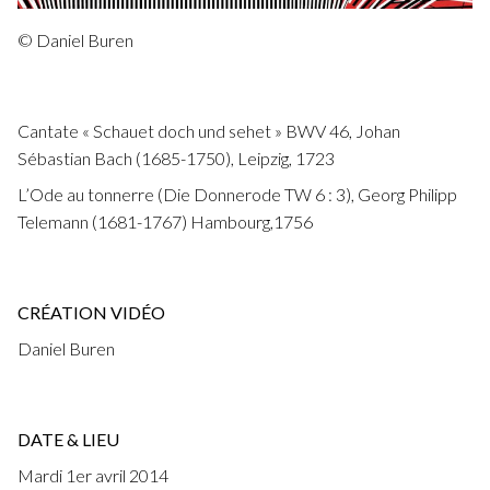
Fuoco Obbligato
CDs
Actions
© Daniel Buren
Fuoco Jazz
Vidéos
Nous soutenir
Archives
Galerie
Cantate « Schauet doch und sehet » BWV 46, Johan
Contact
Sébastian Bach (1685-1750), Leipzig, 1723
Presse
FR
L’Ode au tonnerre (Die Donnerode TW 6 : 3), Georg Philipp
Telemann (1681-1767) Hambourg,1756
EN
CRÉATION VIDÉO
Daniel Buren
DATE & LIEU
Mardi 1er avril 2014