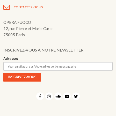
Fuoco Obbligato
CDs
CONTACTEZ-NOUS
Actions
Fuoco Jazz
Vidéos
Nous soutenir
OPERA FUOCO
Archives
12, rue Pierre et Marie Curie
Galerie
Contact
75005 Paris
Presse
FR
INSCRIVEZ-VOUS À NOTRE NEWSLETTER
EN
Adresse: