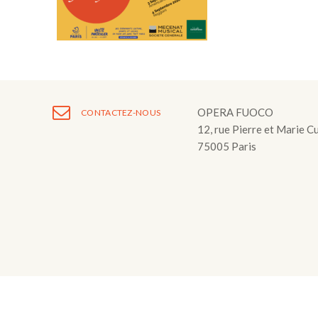
Fuoco Obbligat
CDs
Actions
Fuoco Jazz
Vidéos
Nous soutenir
Archives
Galerie
Contact
Presse
OPERA FUOCO
CONTACTEZ-NOUS
12, rue Pierre et Marie C
FR
75005 Paris
EN