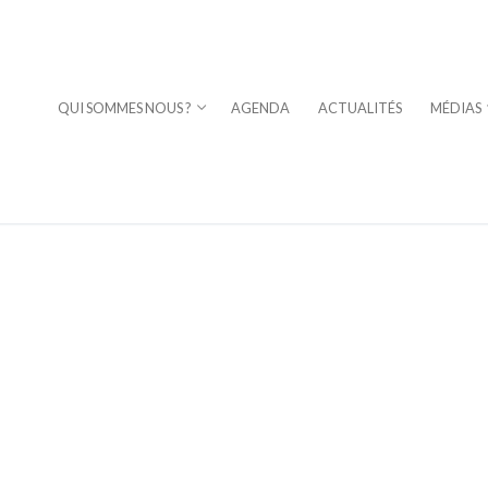
QUI SOMMES NOUS ?
AGENDA
ACTUALITÉS
MÉDIAS
⎪DAVID STERN
a Fuoco