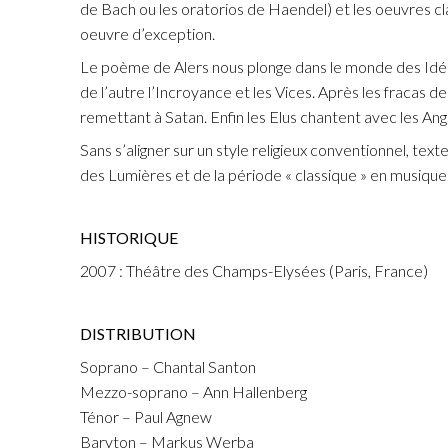
de Bach ou les oratorios de Haendel) et les oeuvres cl
oeuvre d’exception.
Le poème de Alers nous plonge dans le monde des Idées, où
de l’autre l’Incroyance et les Vices. Après les fracas d
remettant à Satan. Enfin les Elus chantent avec les An
Sans s’aligner sur un style religieux conventionnel, text
des Lumières et de la période « classique » en musique
HISTORIQUE
2007 : Théâtre des Champs-Elysées (Paris, France)
DISTRIBUTION
Soprano – Chantal Santon
Mezzo-soprano – Ann Hallenberg
Ténor – Paul Agnew
Baryton – Markus Werba