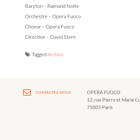
Baryton – Raimund Nolte
Orchestre – Opera Fuoco
Choeur – Opera Fuoco
Direction – David Stern
Tagged
Archive
Navigation
de
OPERA FUOCO
l’article
CONTACTEZ-NOUS
12, rue Pierre et Marie C
75005 Paris