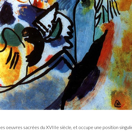
o
es oeuvres sacrées du XVIIIe siècle, et occupe une position singuli