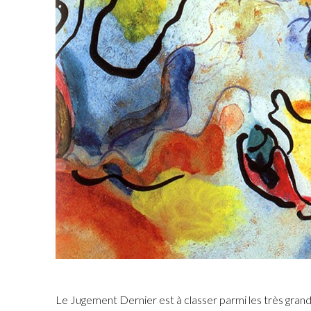
Fuoco Obbligat
CDs
Actions
Fuoco Jazz
Vidéos
Nous soutenir
Archives
Galerie
Contact
Presse
FR
EN
Le Jugement Dernier est à classer parmi les très grand