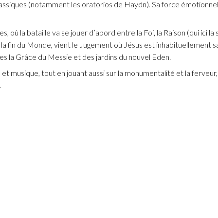
assiques (notamment les oratorios de Haydn). Sa force émotionnelle 
 la bataille va se jouer d’abord entre la Foi, la Raison (qui ici la 
e la fin du Monde, vient le Jugement où Jésus est inhabituellement s
ges la Grâce du Messie et des jardins du nouvel Eden.
e et musique, tout en jouant aussi sur la monumentalité et la ferveur,
.