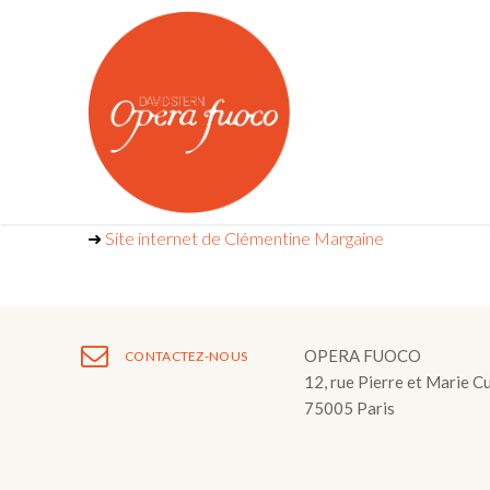
Aller
au
contenu
➜
Site internet de Clémentine Margaine
Qui sommes nous ?
OPERA FUOCO
CONTACTEZ-NOUS
OPERA FUOCO
Agenda
12, rue Pierre et Marie C
75005 Paris
L’Atelier Lyrique
Actualités
Orchestre Oper
Médias