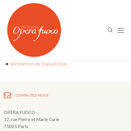
Aller
au
contenu
Rechercher :
➜
Site internet de Dania El Zein
Qui sommes nous ?
CONTACTEZ-NOUS
OPERA FUOCO⎪DAVID STERN
Agenda
L’Atelier Lyrique
OPERA FUOCO
Actualités
12, rue Pierre et Marie Curie
Orchestre Opera Fuoco
Médias
75005 Paris