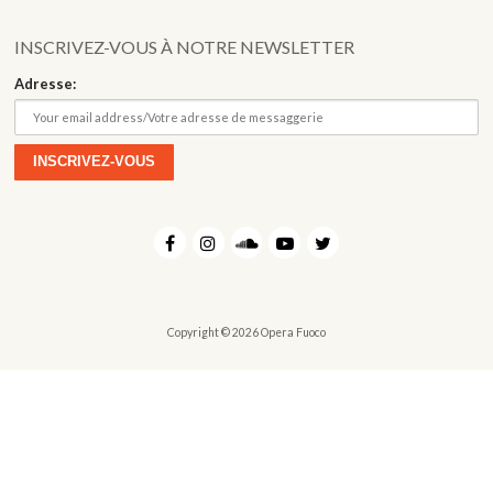
Fuoco Obbligato
CDs
Actions
INSCRIVEZ-VOUS À NOTRE NEWSLETTER
Fuoco Jazz
Vidéos
Adresse:
Nous soutenir
Archives
Galerie
Contact
Presse
FR
EN
Copyright © 2026 Opera Fuoco