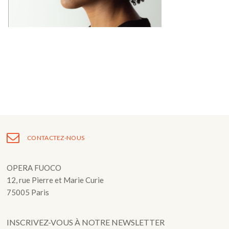
Fuoco Obbligato
CDs
Actions
Fuoco Jazz
Vidéos
Nous soutenir
Archives
Galerie
Contact
Presse
FR
EN
CONTACTEZ-NOUS
OPERA FUOCO
12, rue Pierre et Marie Curie
75005 Paris
INSCRIVEZ-VOUS À NOTRE NEWSLETTER