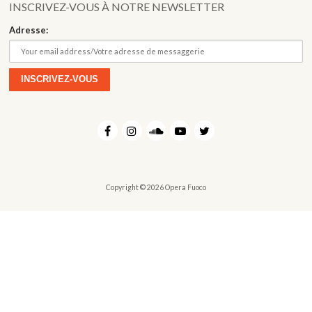
INSCRIVEZ-VOUS À NOTRE NEWSLETTER
Fuoco Obbligato
CDs
Actions
Adresse:
Fuoco Jazz
Vidéos
Nous soutenir
Archives
Galerie
Contact
Presse
FR
EN
Copyright © 2026 Opera Fuoco