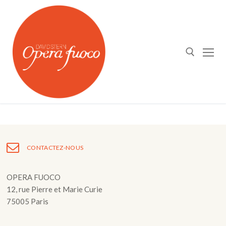
Aller
au
contenu
Rechercher :
Qui sommes nous ?
CONTACTEZ-NOUS
OPERA FUOCO⎪DAVID STERN
Agenda
OPERA FUOCO
12, rue Pierre et Marie Curie
L’Atelier Lyrique
Actualités
75005 Paris
Orchestre Opera Fuoco
Médias