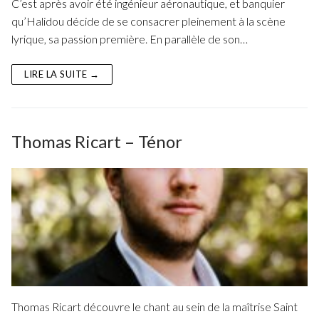
C’est après avoir été ingénieur aéronautique, et banquier
Fuoco Obbligato
CDs
qu’Halidou décide de se consacrer pleinement à la scène
Actions
lyrique, sa passion première. En parallèle de son…
Fuoco Jazz
Vidéos
Nous soutenir
Archives
LIRE LA SUITE →
Galerie
Contact
Presse
FR
Thomas Ricart – Ténor
EN
Thomas Ricart découvre le chant au sein de la maîtrise Saint