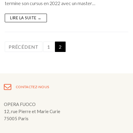
termine son cursus en 2022 avec un master…
LIRE LA SUITE →
Navigation
PRÉCÉDENT
1
2
des
articles
CONTACTEZ-NOUS
OPERA FUOCO
12, rue Pierre et Marie Curie
75005 Paris