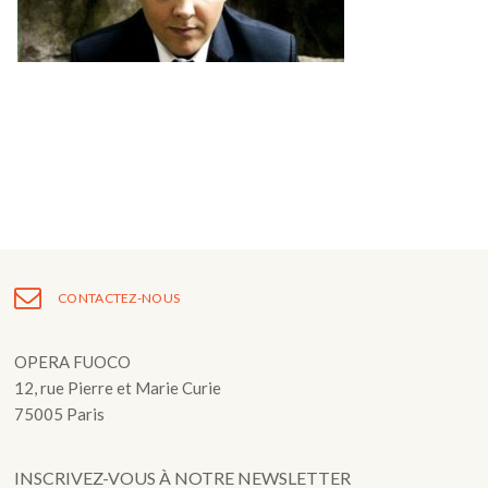
Fuoco Obbligato
CDs
Actions
Fuoco Jazz
Vidéos
Nous soutenir
Archives
Galerie
Contact
Presse
FR
EN
CONTACTEZ-NOUS
OPERA FUOCO
12, rue Pierre et Marie Curie
75005 Paris
INSCRIVEZ-VOUS À NOTRE NEWSLETTER