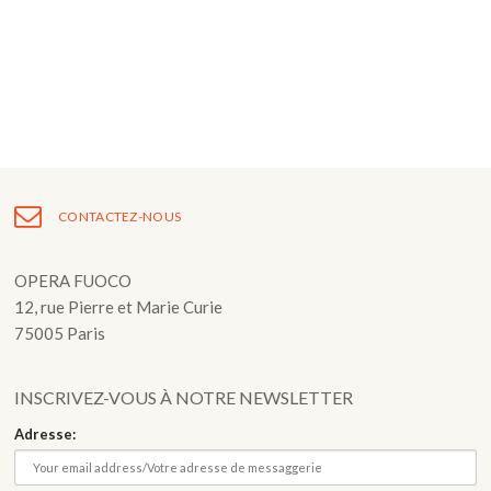
Fuoco Obbligato
CDs
Actions
Fuoco Jazz
Vidéos
Nous soutenir
Archives
Galerie
Contact
Presse
FR
CONTACTEZ-NOUS
EN
OPERA FUOCO
12, rue Pierre et Marie Curie
75005 Paris
INSCRIVEZ-VOUS À NOTRE NEWSLETTER
Adresse: