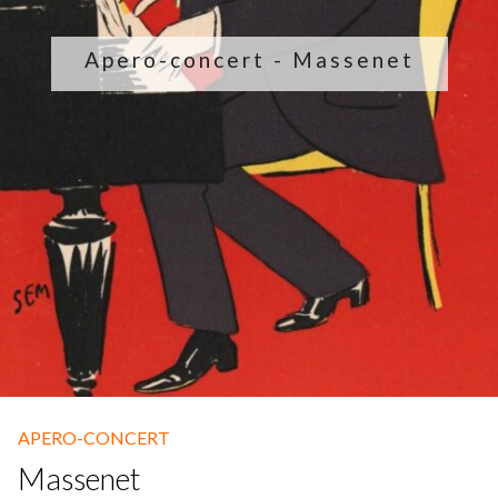
Fuoco Obbligato
CDs
Outreach
Apero-concert - Massenet
Fuoco Jazz
Videos
Support us
Archive
Gallery
Contact
Press
EN
FR
APERO-CONCERT
Massenet