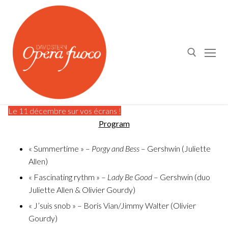
Skip
to
content
Search for:
Le 11 décembre sur vos écrans !
Program
About us
« Summertime » –
Porgy and Bess
– Gershwin (Juliette
Allen)
OPERA FUOCO⎪DAVID STERN
Calendar
« Fascinating rythm » –
Lady Be Good
– Gershwin (duo
Juliette Allen & Olivier Gourdy)
Young Artists Program
What's On
« J’suis snob » – Boris Vian/Jimmy Walter (Olivier
Opera Fuoco Orchestra
Gourdy)
Medias