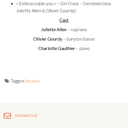
« Embraceable you » –
Girl Crazy
– Gershwin (duo
Fuoco Obbligato
CDs
Outreach
Juliette Allen & Olivier Gourdy)
Fuoco Jazz
Videos
Cast
Support us
Juliette Allen
– soprano
Archive
Gallery
Contact
Olivier Gourdy
– baryton-basse
Press
EN
Charlotte Gauthier
– piano
FR
Tagged
Archive
Post
navigation
CONTACT US