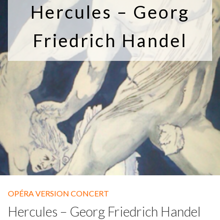
Hercules – Georg
Fuoco Obbligato
CDs
Outreach
Fuoco Jazz
Videos
Friedrich Handel
Support us
Archive
Gallery
Contact
Press
EN
FR
OPÉRA VERSION CONCERT
Hercules – Georg Friedrich Handel