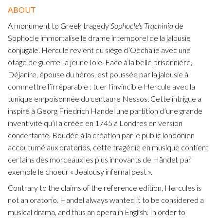
ABOUT
A monument to Greek tragedy
Sophocle's Trachinia
de
Sophocle immortalise le drame intemporel de la jalousie
conjugale. Hercule revient du siège d’Oechalie avec une
otage de guerre, la jeune Iole. Face à la belle prisonnière,
Déjanire, épouse du héros, est poussée par la jalousie à
commettre l’irréparable : tuer l’invincible Hercule avec la
tunique empoisonnée du centaure Nessos. Cette intrigue a
inspiré à Georg Friedrich Handel une partition d’une grande
inventivité qu’il a créée en 1745 à Londres en version
concertante. Boudée à la création par le public londonien
accoutumé aux oratorios, cette tragédie en musique contient
certains des morceaux les plus innovants de Händel, par
exemple le choeur « Jealousy infernal pest ».
Contrary to the claims of the reference edition, Hercules is
not an oratorio. Handel always wanted it to be considered a
musical drama, and thus an opera in English. In order to