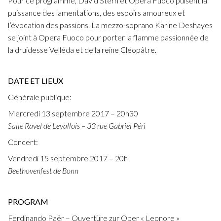
Pour ce programme, David Stern et Opera Fuoco puisent la
puissance des lamentations, des espoirs amoureux et
l’évocation des passions. La mezzo-soprano Karine Deshayes
se joint à Opera Fuoco pour porter la flamme passionnée de
la druidesse Velléda et de la reine Cléopâtre.
DATE ET LIEUX
Générale publique:
Mercredi 13 septembre 2017 – 20h30
Salle Ravel de Levallois – 33 rue Gabriel Péri
Concert:
Vendredi 15 septembre 2017 – 20h
Beethovenfest de Bonn
PROGRAM
Ferdinando Paër – Ouvertüre zur Oper « Leonore »