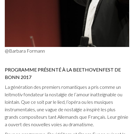
Fuoco Obbligato
CDs
Outreach
Fuoco Jazz
Videos
Support us
Archive
Gallery
Contact
Press
EN
@Barbara Formann
FR
PROGRAMME PRÉSENTÉ À LA BEETHOVENFEST DE
BONN 2017
La génération des premiers romantiques a pris comme un
leitmotiv fondateur la nostalgie de l’amour inatteignable ou
lointain. Que ce soit par le lied, l’opéra ou les musiques
instrumentales, une vague de nostalgie a inspiré les plus
grands compositeurs tant Allemands que Français. Leur génie
a ouvert des nouvelles voies au dramatisme.