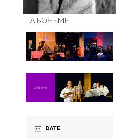
Fuoco Obbligato
CDs
Actions
LA BOHÈME
Fuoco Jazz
Vidéos
Nous soutenir
Archives
Galerie
Contact
Presse
FR
EN
DATE