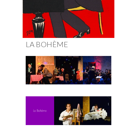
Fuoco Obbligato
CDs
Actions
Fuoco Jazz
Vidéos
Nous soutenir
Archives
Galerie
Contact
LA BOHÈME
Presse
FR
EN