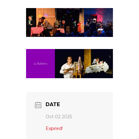
Fuoco Obbligato
CDs
Actions
Fuoco Jazz
Vidéos
Nous soutenir
Archives
Galerie
Contact
Presse
FR
EN
DATE
Oct 02 2025
Expired!