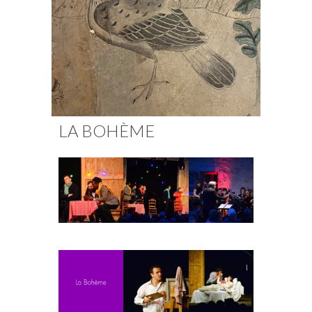
Fuoco Obbligato
CDs
Actions
Fuoco Jazz
Vidéos
Nous soutenir
Archives
Galerie
Contact
Presse
FR
LA BOHÈME
EN