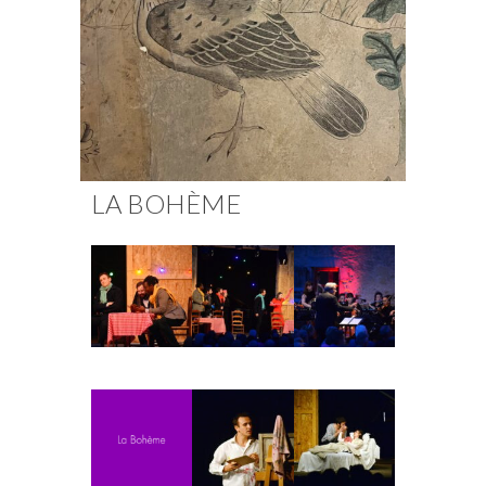
Fuoco Obbligato
CDs
Actions
Fuoco Jazz
Vidéos
Nous soutenir
Archives
Galerie
Contact
Presse
FR
LA BOHÈME
EN