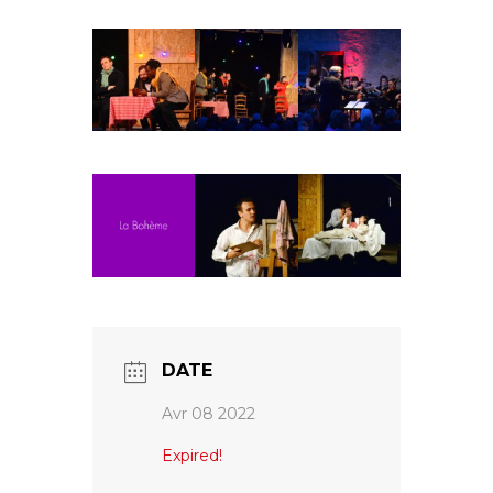
Fuoco Obbligato
CDs
Actions
Fuoco Jazz
Vidéos
Nous soutenir
Archives
Galerie
Contact
Presse
FR
EN
DATE
Avr 08 2022
Expired!