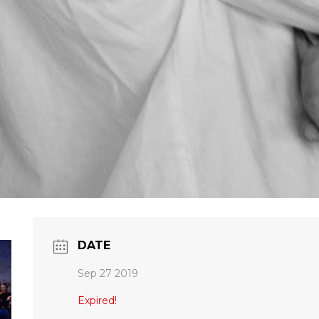
DATE
Sep 27 2019
Expired!