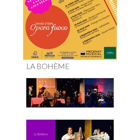
Fuoco Obbligato
CDs
Actions
Fuoco Jazz
Vidéos
Nous soutenir
Archives
Galerie
Contact
Presse
FR
LA BOHÈME
EN