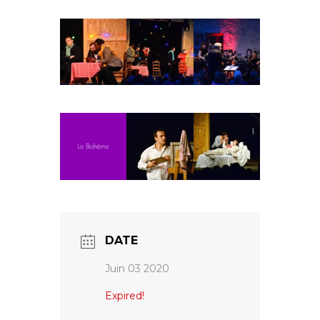
Fuoco Obbligato
CDs
Actions
Fuoco Jazz
Vidéos
Nous soutenir
Archives
Galerie
Contact
Presse
FR
EN
DATE
Juin 03 2020
Expired!