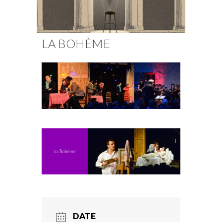
Fuoco Obbligato
CDs
Actions
Fuoco Jazz
Vidéos
Nous soutenir
LA BOHÈME
Archives
Galerie
Contact
Presse
FR
EN
DATE