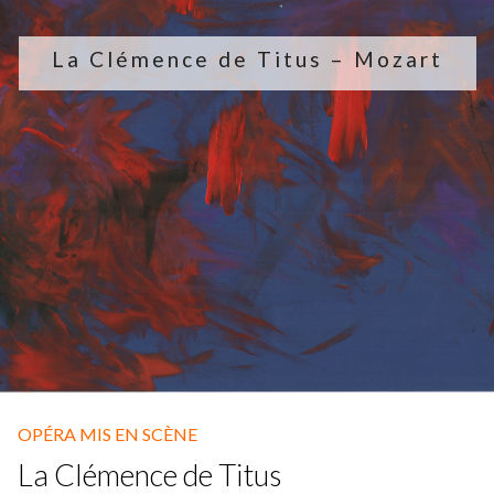
Fuoco Obbligato
CDs
Actions
La Clémence de Titus – Mozart
Fuoco Jazz
Vidéos
Nous soutenir
Archives
Galerie
Contact
Presse
FR
EN
OPÉRA MIS EN SCÈNE
La Clémence de Titus