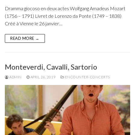
Fuoco Obbligato
CDs
Dramma giocoso en deux actes Wolfgang Amadeus Mozart
Outreach
(1756 – 1791) Livret de Lorenzo da Ponte (1749 – 1838)
Fuoco Jazz
Videos
Créé à Vienne le 26 janvier…
Support us
Archive
Gallery
Contact
READ MORE →
Press
EN
FR
Monteverdi, Cavalli, Sartorio
ADMIN
APRIL 26, 2019
ENCOUNTER-CONCERTS