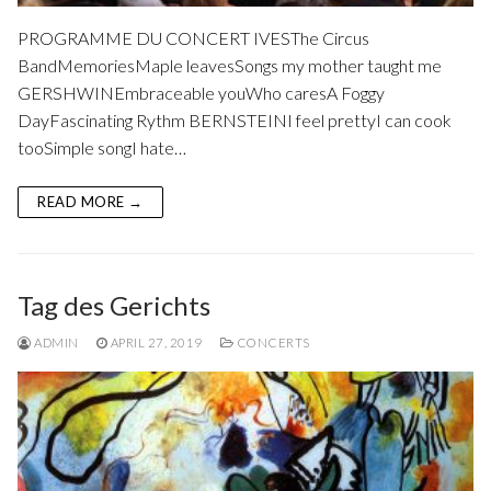
PROGRAMME DU CONCERT IVESThe Circus
BandMemoriesMaple leavesSongs my mother taught me
GERSHWINEmbraceable youWho caresA Foggy
DayFascinating Rythm BERNSTEINI feel prettyI can cook
tooSimple songI hate…
READ MORE →
Tag des Gerichts
ADMIN
APRIL 27, 2019
CONCERTS