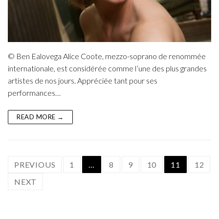
© Ben Ealovega Alice Coote, mezzo-soprano de renommée
internationale, est considérée comme l’une des plus grandes
artistes de nos jours. Appréciée tant pour ses
performances…
READ MORE →
Posts
PREVIOUS
1
…
8
9
10
11
12
navigation
NEXT