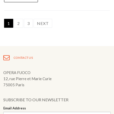
Posts
1
2
3
NEXT
navigation
CONTACT US
OPERA FUOCO
12, rue Pierre et Marie Curie
75005 Paris
SUBSCRIBE TO OUR NEWSLETTER
Email Address