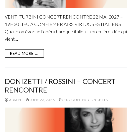
Fuoco Obbligato
CDs
Outreach
VENTI TURBINI CONCERT RENCONTRE 22 MAI 2027 –
Fuoco Jazz
Videos
Support us
19H30LIEU À CONFIRMER AIRS VIRTUOSES ITALIENS
Archive
Quand on évoque l’opéra baroque italien, la première idée qui
Gallery
Contact
vient…
Press
EN
READ MORE →
FR
DONIZETTI / ROSSINI – CONCERT
RENCONTRE
ADMIN
JUNE 23, 2026
ENCOUNTER-CONCERTS